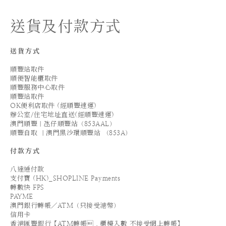
送貨及付款方式
送貨方式
順豐站取件
順便智能櫃取件
順豐服務中心取件
順豐站取件
OK便利店取件 (經順豐速運)
辦公室/住宅地址直送(經順豐速運)
澳門順豐｜氹仔順豐站（853AAL）
順豐自取 ｜澳門黑沙環順豐站 （853A）
付款方式
八達通付款
支付寶 (HK)_SHOPLINE Payments
轉數快 FPS
PAYME
澳門銀行轉帳／ATM（只接受港幣）
信用卡
香港匯豐銀行【ATM轉帳．櫃檯入數 不接受網上轉帳】