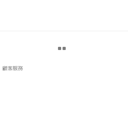
顧客服務
購物流程
顧客須知
CONTACT US
EMAIL wwhitetalecrew@gmail.com
♡
NSTAGRAM
WWHITETALE
♡I