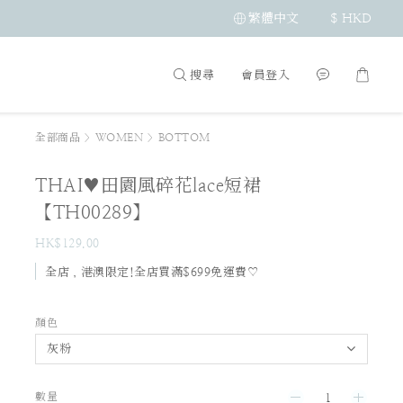
繁體中文
$
HKD
搜尋
會員登入
全部商品
>
WOMEN
>
BOTTOM
THAI♥田園風碎花lace短裙
【TH00289】
HK$129.00
全店，港澳限定!全店買滿$699免運費♡
顏色
數量