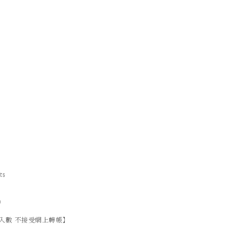
ts
）
入數 不接受網上轉帳】