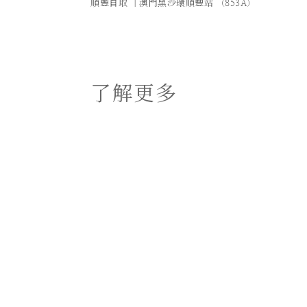
順豐自取 ｜澳門黑沙環順豐站 （853A）
了解更多