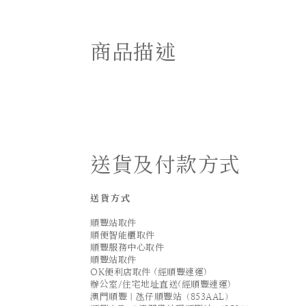
商品描述
送貨及付款方式
送貨方式
順豐站取件
順便智能櫃取件
順豐服務中心取件
順豐站取件
OK便利店取件 (經順豐速運)
辦公室/住宅地址直送(經順豐速運)
澳門順豐｜氹仔順豐站（853AAL）