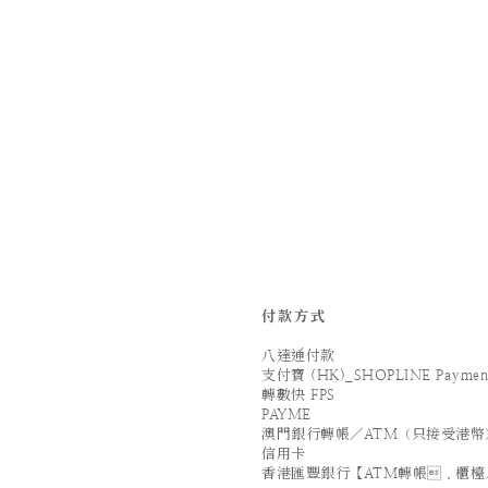
付款方式
八達通付款
支付寶 (HK)_SHOPLINE Paymen
轉數快 FPS
PAYME
澳門銀行轉帳／ATM（只接受港幣
信用卡
香港匯豐銀行【ATM轉帳．櫃檯