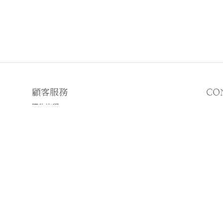
顧客服務
CO
購物流程
顧客須知
E
♡
N
♡I
2019 © WWHITETALE
Powered by
SHOPLINE Payments