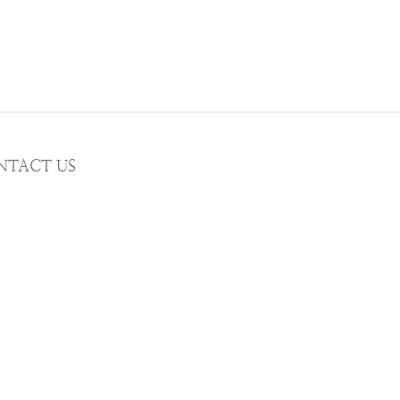
NTACT US
MAIL wwhitetalecrew@gmail.com
STAGRAM
WWHITETALE