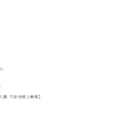
ts
）
入數 不接受網上轉帳】