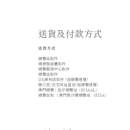
送貨及付款方式
送貨方式
順豐站取件
順便智能櫃取件
順豐服務中心取件
順豐站取件
OK便利店取件 (經順豐速運)
辦公室/住宅地址直送(經順豐速運)
澳門順豐｜氹仔順豐站（853AAL）
順豐自取 ｜澳門黑沙環順豐站 （853A）