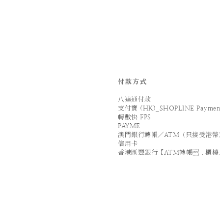
付款方式
八達通付款
支付寶 (HK)_SHOPLINE Paymen
轉數快 FPS
PAYME
澳門銀行轉帳／ATM（只接受港幣
信用卡
香港匯豐銀行【ATM轉帳．櫃檯