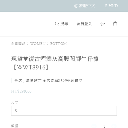
繁體中文
$
HKD
搜尋
會員登入
全部商品
>
WOMEN
>
BOTTOM
現貨♥復古煙燻灰高腰闊腳牛仔褲
【WWT8916】
全店，港澳限定!全店買滿$699免運費♡
HK$299.00
尺寸
數量