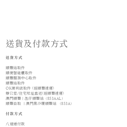
送貨及付款方式
送貨方式
順豐站取件
順便智能櫃取件
順豐服務中心取件
順豐站取件
OK便利店取件 (經順豐速運)
辦公室/住宅地址直送(經順豐速運)
澳門順豐｜氹仔順豐站（853AAL）
順豐自取 ｜澳門黑沙環順豐站 （853A）
付款方式
八達通付款