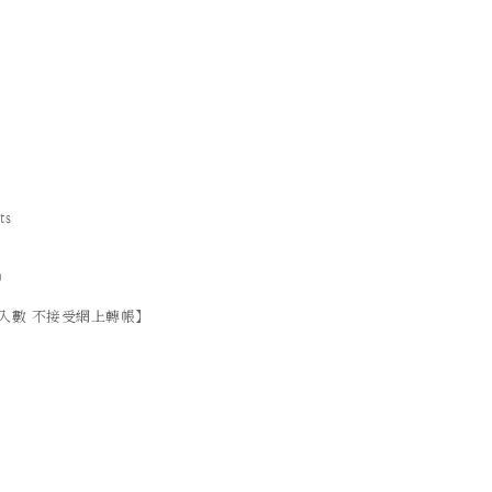
ts
）
入數 不接受網上轉帳】