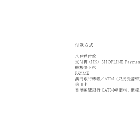
付款方式
八達通付款
支付寶 (HK)_SHOPLINE Paymen
轉數快 FPS
PAYME
澳門銀行轉帳／ATM（只接受港幣
信用卡
香港匯豐銀行【ATM轉帳．櫃檯