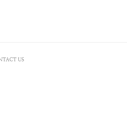
NTACT US
MAIL wwhitetalecrew@gmail.com
STAGRAM
WWHITETALE