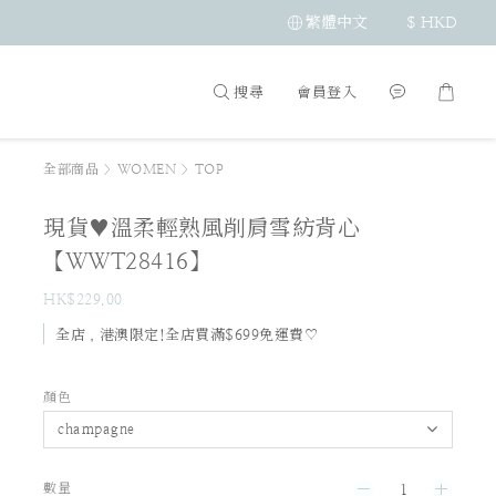
繁體中文
$
HKD
搜尋
會員登入
全部商品
>
WOMEN
>
TOP
現貨♥溫柔輕熟風削肩雪紡背心
【WWT28416】
HK$229.00
全店，港澳限定!全店買滿$699免運費♡
顏色
數量