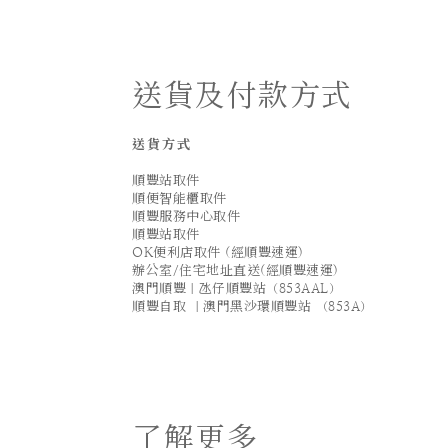
送貨及付款方式
送貨方式
順豐站取件
順便智能櫃取件
順豐服務中心取件
順豐站取件
OK便利店取件 (經順豐速運)
辦公室/住宅地址直送(經順豐速運)
澳門順豐｜氹仔順豐站（853AAL）
順豐自取 ｜澳門黑沙環順豐站 （853A）
了解更多