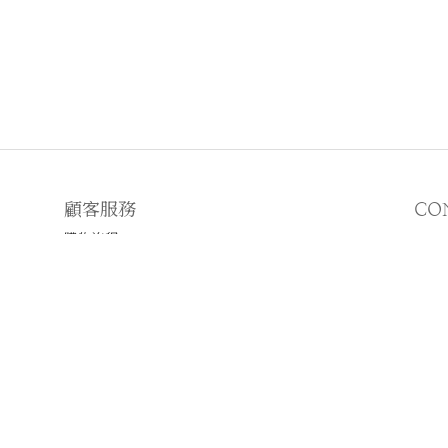
顧客服務
CO
購物流程
顧客須知
E
♡
N
♡I
2019 © WWHITETALE