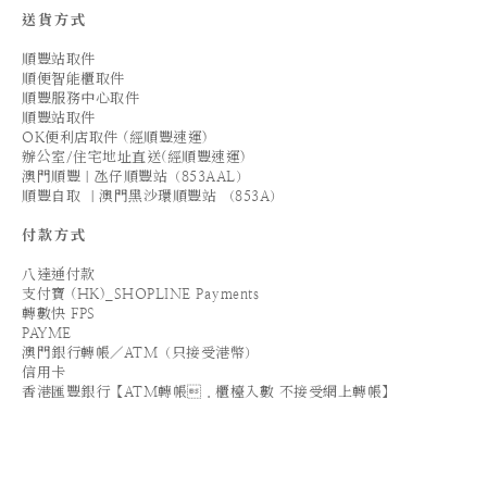
送貨方式
順豐站取件
順便智能櫃取件
順豐服務中心取件
順豐站取件
OK便利店取件 (經順豐速運)
辦公室/住宅地址直送(經順豐速運)
澳門順豐｜氹仔順豐站（853AAL）
順豐自取 ｜澳門黑沙環順豐站 （853A）
付款方式
八達通付款
支付寶 (HK)_SHOPLINE Payments
轉數快 FPS
PAYME
澳門銀行轉帳／ATM（只接受港幣）
信用卡
香港匯豐銀行【ATM轉帳．櫃檯入數 不接受網上轉帳】