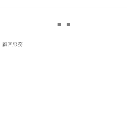
顧客服務
購物流程
顧客須知
CONTACT US
EMAIL wwhitetalecrew@gmail.com
♡
NSTAGRAM
WWHITETALE
♡I
2019 © WWHITETALE