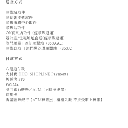
送貨方式
順豐站取件
順便智能櫃取件
順豐服務中心取件
順豐站取件
OK便利店取件 (經順豐速運)
辦公室/住宅地址直送(經順豐速運)
澳門順豐｜氹仔順豐站（853AAL）
順豐自取 ｜澳門黑沙環順豐站 （853A）
付款方式
八達通付款
支付寶 (HK)_SHOPLINE Payments
轉數快 FPS
PAYME
澳門銀行轉帳／ATM（只接受港幣）
信用卡
香港匯豐銀行【ATM轉帳．櫃檯入數 不接受網上轉帳】