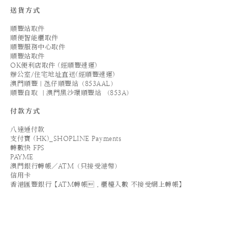
送貨方式
順豐站取件
順便智能櫃取件
順豐服務中心取件
順豐站取件
OK便利店取件 (經順豐速運)
辦公室/住宅地址直送(經順豐速運)
澳門順豐｜氹仔順豐站（853AAL）
順豐自取 ｜澳門黑沙環順豐站 （853A）
付款方式
八達通付款
支付寶 (HK)_SHOPLINE Payments
轉數快 FPS
PAYME
澳門銀行轉帳／ATM（只接受港幣）
信用卡
香港匯豐銀行【ATM轉帳．櫃檯入數 不接受網上轉帳】