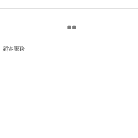
顧客服務
購物流程
顧客須知
CONTACT US
EMAIL wwhitetalecrew@gmail.com
♡
NSTAGRAM
WWHITETALE
♡I
2019 © WWHITETALE