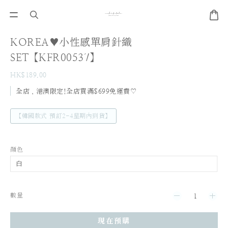
KOREA♥小性感單肩針織
SET【KFR00537】
HK$189.00
全店，港澳限定!全店買滿$699免運費♡
【韓國款式 預訂2-4星期內到貨】
顏色
數量
現在預購