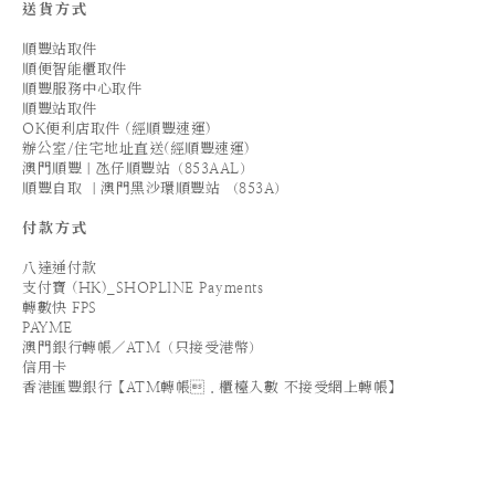
送貨方式
順豐站取件
順便智能櫃取件
順豐服務中心取件
順豐站取件
OK便利店取件 (經順豐速運)
辦公室/住宅地址直送(經順豐速運)
澳門順豐｜氹仔順豐站（853AAL）
順豐自取 ｜澳門黑沙環順豐站 （853A）
付款方式
八達通付款
支付寶 (HK)_SHOPLINE Payments
轉數快 FPS
PAYME
澳門銀行轉帳／ATM（只接受港幣）
信用卡
香港匯豐銀行【ATM轉帳．櫃檯入數 不接受網上轉帳】