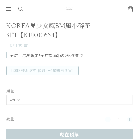
KOREA♥少女感BM風小碎花
SET【KFR00654】
HK$199.00
全店，港澳限定!全店買滿$699免運費♡
【韓國連線款式 預訂4-6星期內到貨】
顏色
數量
現在預購