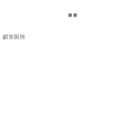
顧客服務
購物流程
顧客須知
CONTACT US
EMAIL wwhitetalecrew@gmail.com
♡
NSTAGRAM
WWHITETALE
♡I
2019 © WWHITETALE