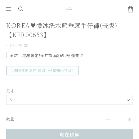
KOREA♥微冰洗水藍垂感牛仔褲(長版)
【KFR00653】
HK$299.00
全店，港澳限定!全店買滿$699免運費♡
【韓國連線款式 預訂4-6星期內到貨】
尺寸
數量
現在預購