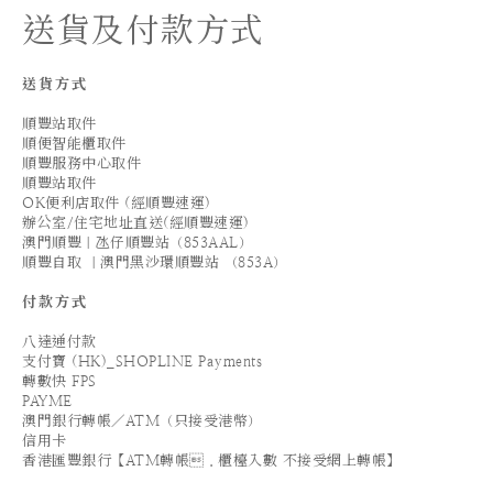
送貨及付款方式
送貨方式
順豐站取件
順便智能櫃取件
順豐服務中心取件
順豐站取件
OK便利店取件 (經順豐速運)
辦公室/住宅地址直送(經順豐速運)
澳門順豐｜氹仔順豐站（853AAL）
順豐自取 ｜澳門黑沙環順豐站 （853A）
付款方式
八達通付款
支付寶 (HK)_SHOPLINE Payments
轉數快 FPS
PAYME
澳門銀行轉帳／ATM（只接受港幣）
信用卡
香港匯豐銀行【ATM轉帳．櫃檯入數 不接受網上轉帳】