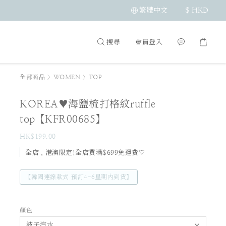
繁體中文
$
HKD
搜尋
會員登入
全部商品
>
WOMEN
>
TOP
KOREA♥海鹽梳打格紋ruffle
top【KFR00685】
HK$199.00
全店，港澳限定!全店買滿$699免運費♡
【韓國連線款式 預訂4-6星期內到貨】
顏色