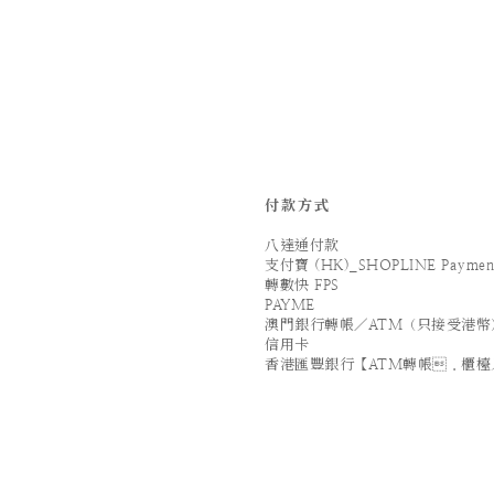
付款方式
八達通付款
支付寶 (HK)_SHOPLINE Paymen
轉數快 FPS
PAYME
澳門銀行轉帳／ATM（只接受港幣
信用卡
香港匯豐銀行【ATM轉帳．櫃檯