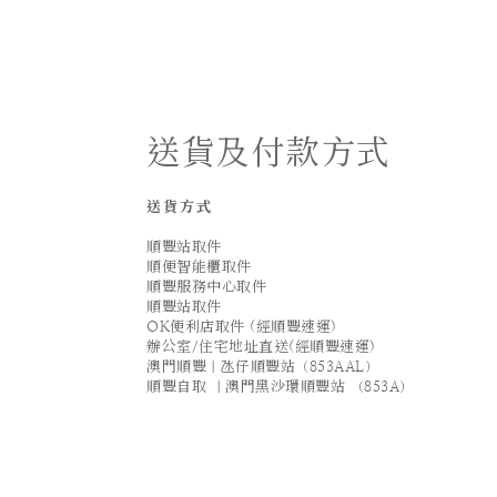
送貨及付款方式
送貨方式
順豐站取件
順便智能櫃取件
順豐服務中心取件
順豐站取件
OK便利店取件 (經順豐速運)
辦公室/住宅地址直送(經順豐速運)
澳門順豐｜氹仔順豐站（853AAL）
順豐自取 ｜澳門黑沙環順豐站 （853A）