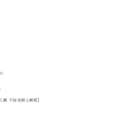
ts
）
入數 不接受網上轉帳】