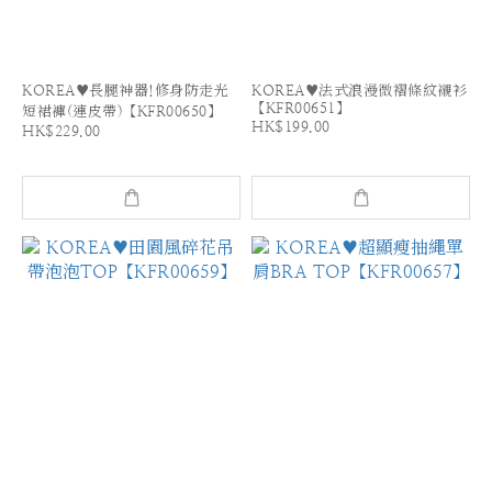
KOREA♥長腿神器!修身防走光
KOREA♥法式浪漫微褶條紋襯衫
【KFR00651】
短裙褲(連皮帶)【KFR00650】
HK$199.00
HK$229.00