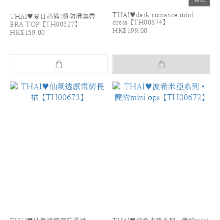
THAI♥dark romance mini
THAI♥夏日必備!超防滑無帶
dress【TH00674】
BRA TOP【TH00327】
HK$199.00
HK$159.00