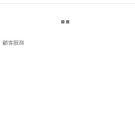
顧客服務
購物流程
顧客須知
CONTACT US
EMAIL wwhitetalecrew@gmail.com
♡
NSTAGRAM
WWHITETALE
♡I
2019 © WWHITETALE