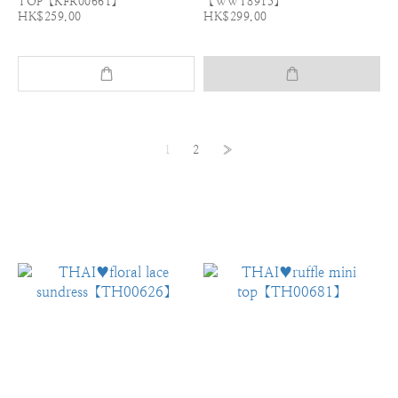
TOP【KFR00661】
【WWT8915】
HK$259.00
HK$299.00
1
2
»