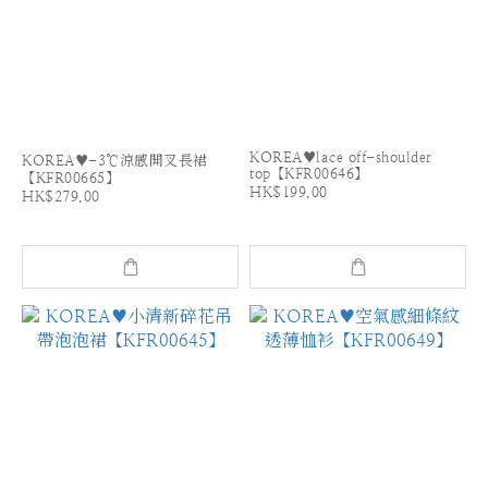
KOREA♥lace off-shoulder
KOREA♥-3℃涼感開叉長裙
top【KFR00646】
【KFR00665】
HK$199.00
HK$279.00