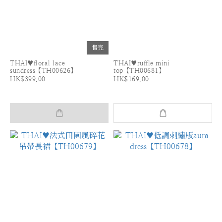
售完
THAI♥floral lace
THAI♥ruffle mini
sundress【TH00626】
top【TH00681】
HK$399.00
HK$169.00