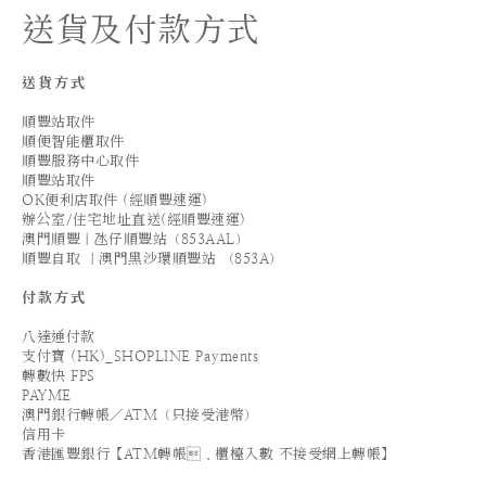
送貨及付款方式
送貨方式
順豐站取件
順便智能櫃取件
順豐服務中心取件
順豐站取件
OK便利店取件 (經順豐速運)
辦公室/住宅地址直送(經順豐速運)
澳門順豐｜氹仔順豐站（853AAL）
順豐自取 ｜澳門黑沙環順豐站 （853A）
付款方式
八達通付款
支付寶 (HK)_SHOPLINE Payments
轉數快 FPS
PAYME
澳門銀行轉帳／ATM（只接受港幣）
信用卡
香港匯豐銀行【ATM轉帳．櫃檯入數 不接受網上轉帳】