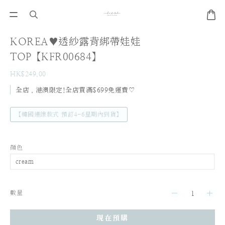
KOREA♥透紗露背綁帶娃娃
TOP【KFR00684】
HK$249.00
全店，港澳限定!全店買滿$699免運費♡
【韓國連線款式 預訂4-6星期內到貨】
顏色
數量
現在預購