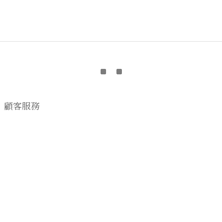
顧客服務
購物流程
顧客須知
CONTACT US
EMAIL wwhitetalecrew@gmail.com
♡
NSTAGRAM
WWHITETALE
♡I