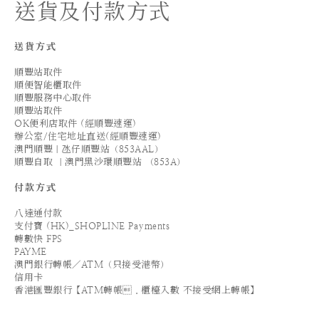
送貨及付款方式
送貨方式
順豐站取件
順便智能櫃取件
順豐服務中心取件
順豐站取件
OK便利店取件 (經順豐速運)
辦公室/住宅地址直送(經順豐速運)
澳門順豐｜氹仔順豐站（853AAL）
順豐自取 ｜澳門黑沙環順豐站 （853A）
付款方式
八達通付款
支付寶 (HK)_SHOPLINE Payments
轉數快 FPS
PAYME
澳門銀行轉帳／ATM（只接受港幣）
信用卡
香港匯豐銀行【ATM轉帳．櫃檯入數 不接受網上轉帳】