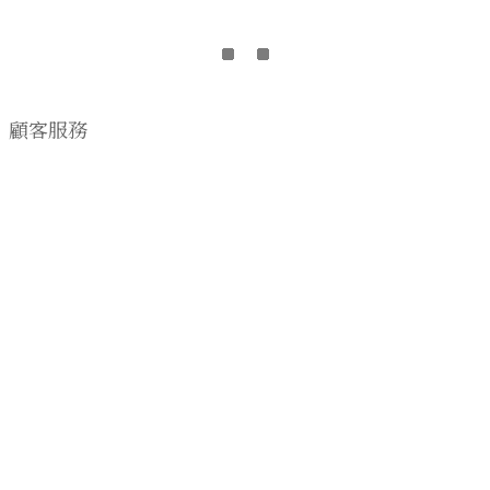
顧客服務
購物流程
顧客須知
CONTACT US
EMAIL wwhitetalecrew@gmail.com
♡
NSTAGRAM
WWHITETALE
♡I
2019 © WWHITETALE