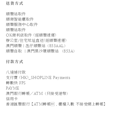
送貨方式
順豐站取件
順便智能櫃取件
順豐服務中心取件
順豐站取件
OK便利店取件 (經順豐速運)
辦公室/住宅地址直送(經順豐速運)
澳門順豐｜氹仔順豐站（853AAL）
順豐自取 ｜澳門黑沙環順豐站 （853A）
付款方式
八達通付款
支付寶 (HK)_SHOPLINE Payments
轉數快 FPS
PAYME
澳門銀行轉帳／ATM（只接受港幣）
信用卡
香港匯豐銀行【ATM轉帳．櫃檯入數 不接受網上轉帳】