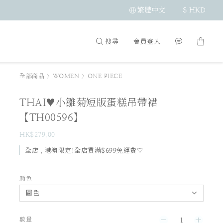
繁體中文
$
HKD
搜尋
會員登入
全部商品
>
WOMEN
>
ONE PIECE
THAI♥小雛菊短版蛋糕吊帶裙
【TH00596】
HK$279.00
全店，港澳限定!全店買滿$699免運費♡
顏色
數量