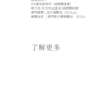
OK便利店取件 (經順豐速運)
辦公室/住宅地址直送(經順豐速運)
澳門順豐｜氹仔順豐站（853AAL）
順豐自取 ｜澳門黑沙環順豐站 （853A）
了解更多