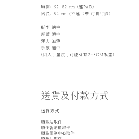
胸圍: 62-82 cm (連PAD)
裙長: 62 cm（不連吊帶 可自行綁)
版型 適中
厚薄 適中
彈力 無彈
手感 適中
(
因人手量度，可能會有2-3CM誤差)
送貨及付款方式
送貨方式
順豐站取件
順便智能櫃取件
順豐服務中心取件
順豐站取件