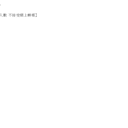
）
入數 不接受網上轉帳】