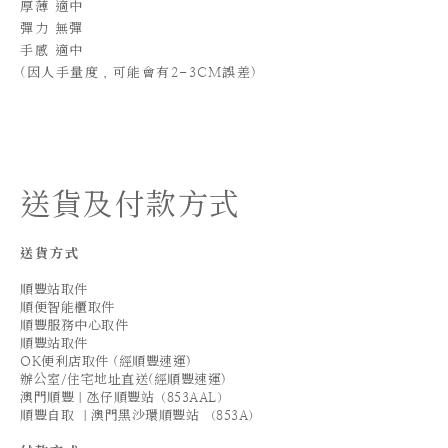
厚薄 適中
彈力 無彈
手感 適中
(
因人手量度，可能會有2-3CM誤差)
送貨及付款方式
送貨方式
順豐站取件
順便智能櫃取件
順豐服務中心取件
順豐站取件
OK便利店取件 (經順豐速運)
辦公室/住宅地址直送(經順豐速運)
澳門順豐｜氹仔順豐站（853AAL）
順豐自取 ｜澳門黑沙環順豐站 （853A）