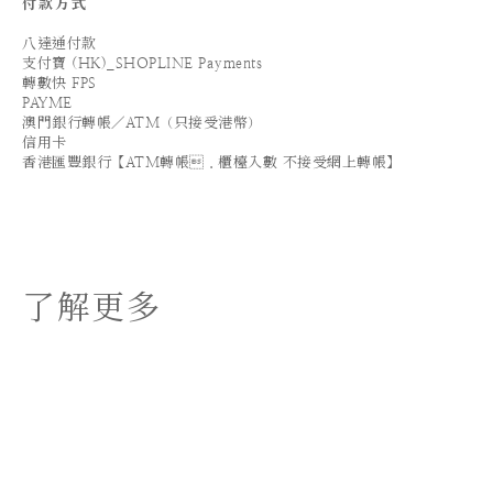
付款方式
八達通付款
支付寶 (HK)_SHOPLINE Payments
轉數快 FPS
PAYME
澳門銀行轉帳／ATM（只接受港幣）
信用卡
香港匯豐銀行【ATM轉帳．櫃檯入數 不接受網上轉帳】
了解更多