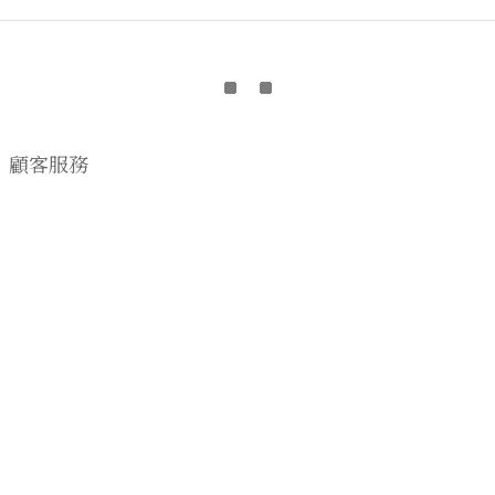
顧客服務
購物流程
顧客須知
CONTACT US
EMAIL wwhitetalecrew@gmail.com
♡
NSTAGRAM
WWHITETALE
♡I
2019 © WWHITETALE