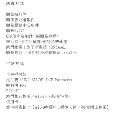
送貨方式
順豐站取件
順便智能櫃取件
順豐服務中心取件
順豐站取件
OK便利店取件 (經順豐速運)
辦公室/住宅地址直送(經順豐速運)
澳門順豐｜氹仔順豐站（853AAL）
順豐自取 ｜澳門黑沙環順豐站 （853A）
付款方式
八達通付款
支付寶 (HK)_SHOPLINE Payments
轉數快 FPS
PAYME
澳門銀行轉帳／ATM（只接受港幣）
信用卡
香港匯豐銀行【ATM轉帳．櫃檯入數 不接受網上轉帳】