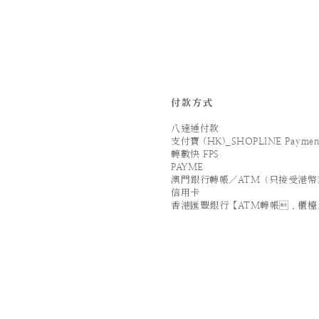
付款方式
八達通付款
支付寶 (HK)_SHOPLINE Paymen
轉數快 FPS
PAYME
澳門銀行轉帳／ATM（只接受港幣
信用卡
香港匯豐銀行【ATM轉帳．櫃檯