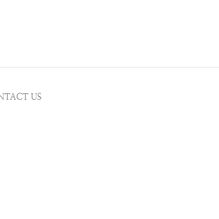
NTACT US
MAIL wwhitetalecrew@gmail.com
STAGRAM
WWHITETALE