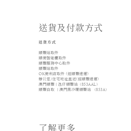
送貨及付款方式
送貨方式
順豐站取件
順便智能櫃取件
順豐服務中心取件
順豐站取件
OK便利店取件 (經順豐速運)
辦公室/住宅地址直送(經順豐速運)
澳門順豐｜氹仔順豐站（853AAL）
順豐自取 ｜澳門黑沙環順豐站 （853A）
了解更多