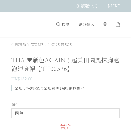
繁體中文
$
HKD
搜尋
會員登入
全部商品
>
WOMEN
>
ONE PIECE
THAI♥新色AGAIN！超美田園風抹胸泡
泡連身裙【TH00526】
HK$189.00
全店，港澳限定!全店買滿$699免運費♡
顏色
售完