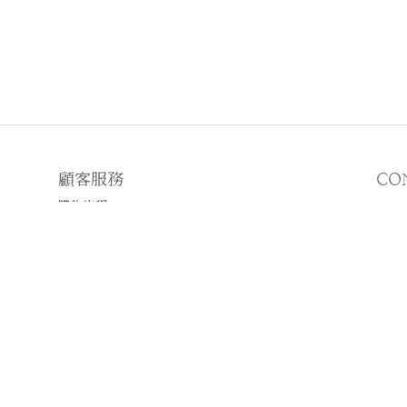
顧客服務
CO
購物流程
顧客須知
E
♡
N
♡I
2019 © WWHITETALE