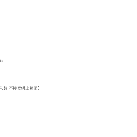
ts
）
入數 不接受網上轉帳】