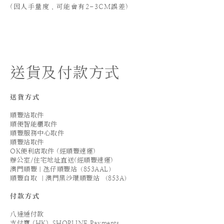
(
因人手量度，可能會有2-3CM誤差)
送貨及付款方式
送貨方式
順豐站取件
順便智能櫃取件
順豐服務中心取件
順豐站取件
OK便利店取件 (經順豐速運)
辦公室/住宅地址直送(經順豐速運)
澳門順豐｜氹仔順豐站（853AAL）
順豐自取 ｜澳門黑沙環順豐站 （853A）
付款方式
八達通付款
支付寶 (HK)_SHOPLINE Payments