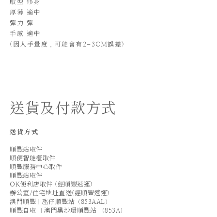
版型 修身
厚薄 適中
彈力 彈
手感 適中
(
因人手量度，可能會有2-3CM誤差)
送貨及付款方式
送貨方式
順豐站取件
順便智能櫃取件
順豐服務中心取件
順豐站取件
OK便利店取件 (經順豐速運)
辦公室/住宅地址直送(經順豐速運)
澳門順豐｜氹仔順豐站（853AAL）
順豐自取 ｜澳門黑沙環順豐站 （853A）