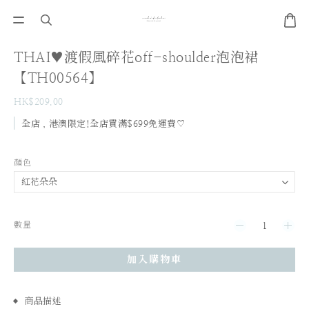
THAI♥渡假風碎花off-shoulder泡泡裙
【TH00564】
HK$209.00
全店，港澳限定!全店買滿$699免運費♡
顏色
數量
加入購物車
商品描述