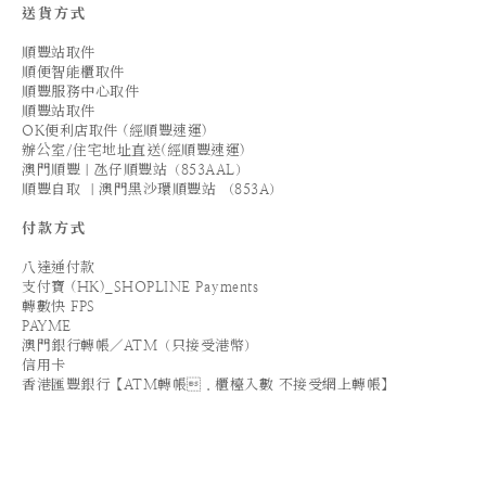
送貨方式
順豐站取件
順便智能櫃取件
順豐服務中心取件
順豐站取件
OK便利店取件 (經順豐速運)
辦公室/住宅地址直送(經順豐速運)
澳門順豐｜氹仔順豐站（853AAL）
順豐自取 ｜澳門黑沙環順豐站 （853A）
付款方式
八達通付款
支付寶 (HK)_SHOPLINE Payments
轉數快 FPS
PAYME
澳門銀行轉帳／ATM（只接受港幣）
信用卡
香港匯豐銀行【ATM轉帳．櫃檯入數 不接受網上轉帳】