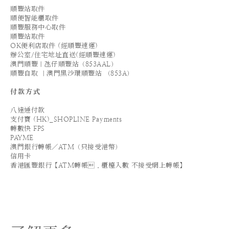
順豐站取件
順便智能櫃取件
順豐服務中心取件
順豐站取件
OK便利店取件 (經順豐速運)
辦公室/住宅地址直送(經順豐速運)
澳門順豐｜氹仔順豐站（853AAL）
順豐自取 ｜澳門黑沙環順豐站 （853A）
付款方式
八達通付款
支付寶 (HK)_SHOPLINE Payments
轉數快 FPS
PAYME
澳門銀行轉帳／ATM（只接受港幣）
信用卡
香港匯豐銀行【ATM轉帳．櫃檯入數 不接受網上轉帳】