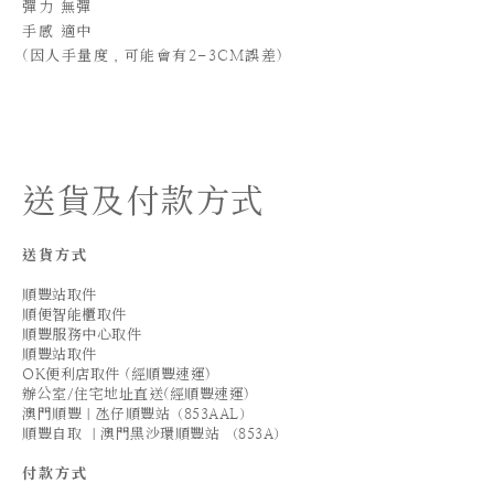
彈力 無彈
手感 適中
(
因人手量度，可能會有2-3CM誤差)
送貨及付款方式
送貨方式
順豐站取件
順便智能櫃取件
順豐服務中心取件
順豐站取件
OK便利店取件 (經順豐速運)
辦公室/住宅地址直送(經順豐速運)
澳門順豐｜氹仔順豐站（853AAL）
順豐自取 ｜澳門黑沙環順豐站 （853A）
付款方式