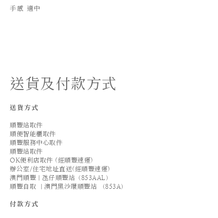
手感 適中
送貨及付款方式
送貨方式
順豐站取件
順便智能櫃取件
順豐服務中心取件
順豐站取件
OK便利店取件 (經順豐速運)
辦公室/住宅地址直送(經順豐速運)
澳門順豐｜氹仔順豐站（853AAL）
順豐自取 ｜澳門黑沙環順豐站 （853A）
付款方式