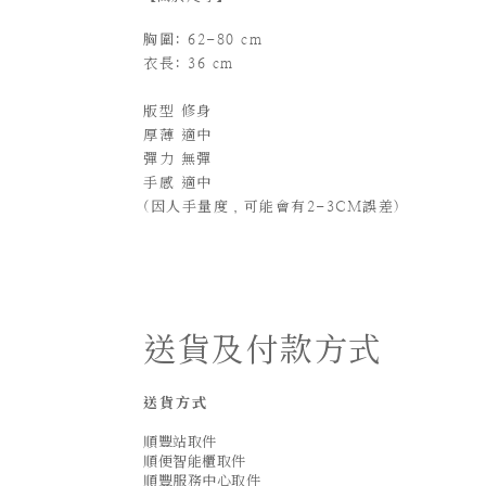
胸圍: 62-80 cm
衣長: 36 cm
版型 修身
厚薄
適中
彈力 無彈
手感 適中
(
因人手量度，可能會有2-3CM誤差)
送貨及付款方式
送貨方式
順豐站取件
順便智能櫃取件
順豐服務中心取件