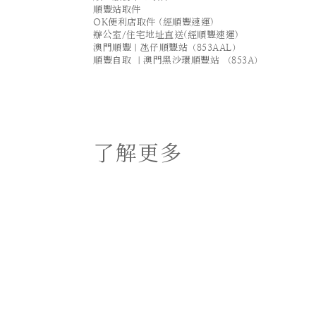
順豐站取件
OK便利店取件 (經順豐速運)
辦公室/住宅地址直送(經順豐速運)
澳門順豐｜氹仔順豐站（853AAL）
順豐自取 ｜澳門黑沙環順豐站 （853A）
了解更多