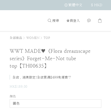
繁體中文
$
HKD
搜尋
會員登入
全部商品
>
WOMEN
>
TOP
WWT MADE♥《Flora dreamscape
series》Forget-Me-Not tube
top【TH00635】
全店，港澳限定!全店買滿$699免運費♡
HK$189.00
顏色