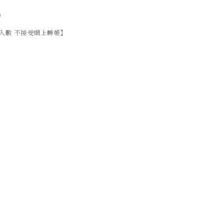
）
入數 不接受網上轉帳】