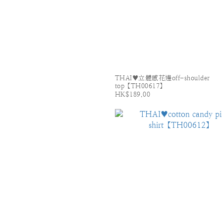
THAI♥立體感花邊off-shoulder
top【TH00617】
HK$189.00