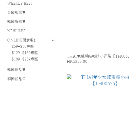
WEEKLY BEST
泰國服飾♥
韓國服飾♥
NEW IN♡
ONLINE開倉啦!!
$59-$99專區
$129-$159專區
THAI♥蝴蝶結輕紗小洋裝【TH006
$189-$239專區
HK$259.00
韓國新品♥
泰國新品♡