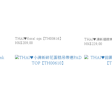
THAI♥floral ops【TH00616】
THAI♥清新細緻刺
HK$209.00
HK$229.00