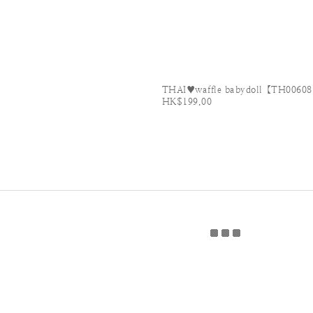
THAI♥waffle babydoll【TH0060
HK$199.00