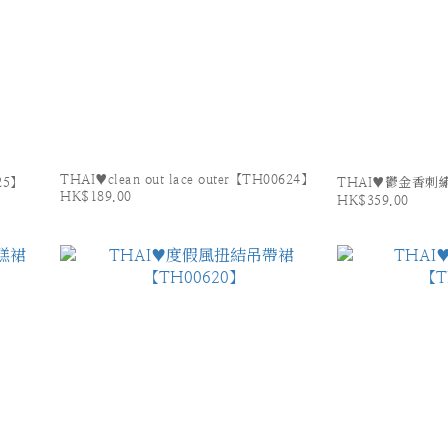
THAI♥clean out lace outer【TH00624】
25】
THAI♥鬱金香刺繡
HK$189.00
HK$359.00