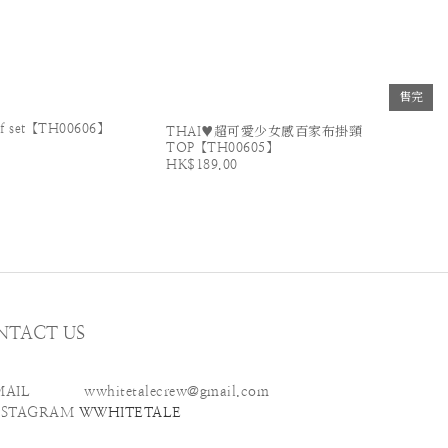
售完
rf set【TH00606】
THAI♥超可愛少女感百家布掛頸
TOP【TH00605】
HK$189.00
NTACT US
MAIL wwhitetalecrew@gmail.com
STAGRAM
WWHITETALE