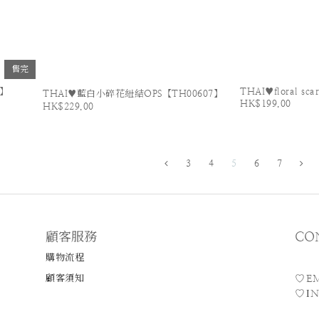
售完
8】
THAI♥floral sca
THAI♥藍白小碎花紐結OPS【TH00607】
HK$199.00
HK$229.00
3
4
5
6
7
顧客服務
CO
購物流程
顧客須知
E
♡
N
♡I