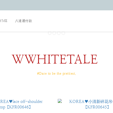
AYME
八達通付款
WWHITETALE
#Dare to be the prettiest.