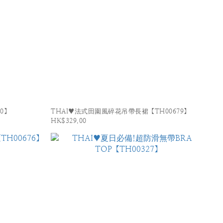
0】
THAI♥法式田園風碎花吊帶長裙【TH00679】
HK$329.00