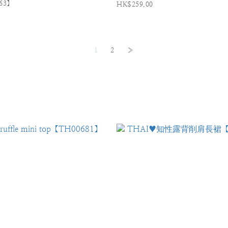
63】
HK$259.00
1
2
»