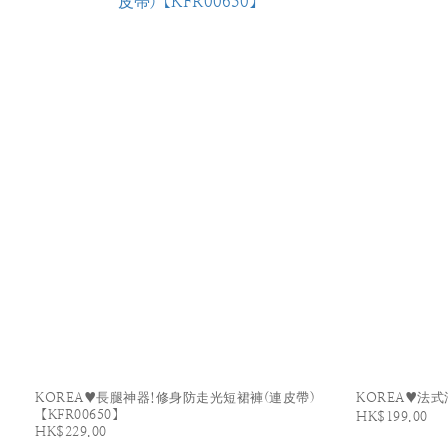
KOREA♥長腿神器!修身防走光短裙褲(連皮帶)
KOREA♥法式
【KFR00650】
HK$199.00
HK$229.00