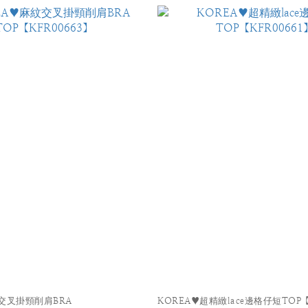
紋交叉掛頸削肩BRA
KOREA♥超精緻lace邊格仔短TOP【K