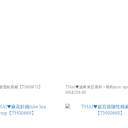
感雪紡長裙【TH00673】
THAI♥波希米亞系列•簡約mini ops
HK$259.00