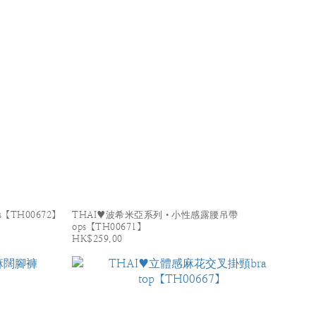
【TH00672】
THAI♥波希米亞系列•小性感露腰吊帶
ops【TH00671】
HK$259.00