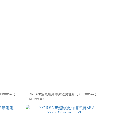
R00645】
KOREA♥空氣感細條紋透薄恤衫【KFR00649】
HK$199.00