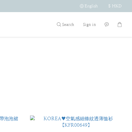
English
$
HKD
Search
Sign in