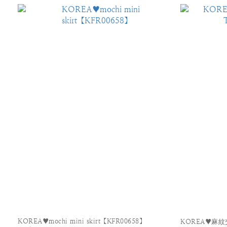
KOREA♥mochi mini skirt【KFR00658】
KOREA♥麻