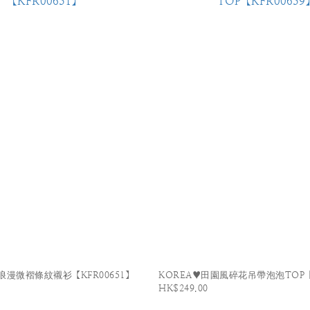
浪漫微褶條紋襯衫【KFR00651】
KOREA♥田園風碎花吊帶泡泡TOP【K
HK$249.00