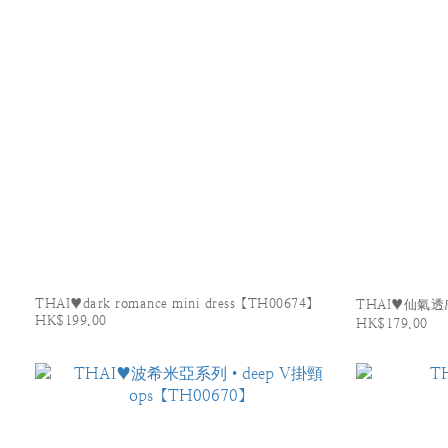
THAI♥dark romance mini dress【TH00674】
THAI♥仙氣透
HK$199.00
HK$179.00