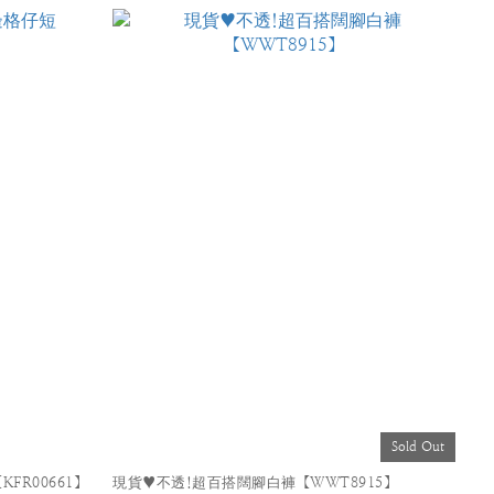
Sold Out
FR00661】
現貨♥不透!超百搭闊腳白褲【WWT8915】