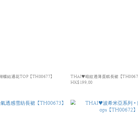
蝴蝶結通花TOP【TH00677】
THAI♥暗紋透薄蛋糕長裙【TH0067
HK$199.00