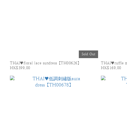
Sold Out
THAI♥floral lace sundress【TH00626】
THAI♥ruffle 
HK$399.00
HK$169.00