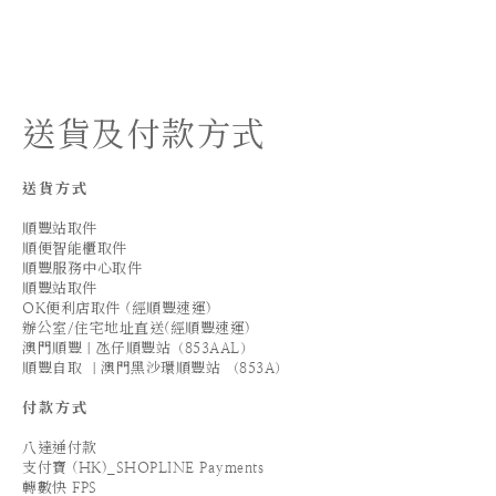
送貨及付款方式
送貨方式
順豐站取件
順便智能櫃取件
順豐服務中心取件
順豐站取件
OK便利店取件 (經順豐速運)
辦公室/住宅地址直送(經順豐速運)
澳門順豐｜氹仔順豐站（853AAL）
順豐自取 ｜澳門黑沙環順豐站 （853A）
付款方式
八達通付款
支付寶 (HK)_SHOPLINE Payments
轉數快 FPS