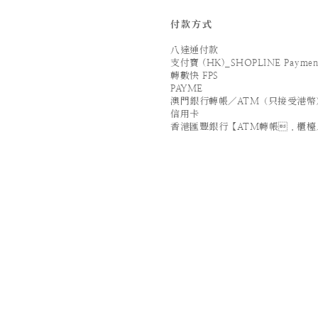
付款方式
八達通付款
支付寶 (HK)_SHOPLINE Paymen
轉數快 FPS
PAYME
澳門銀行轉帳／ATM（只接受港幣
信用卡
香港匯豐銀行【ATM轉帳．櫃檯