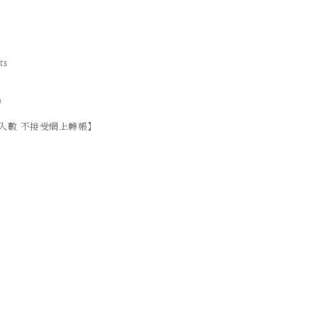
ts
）
入數 不接受網上轉帳】