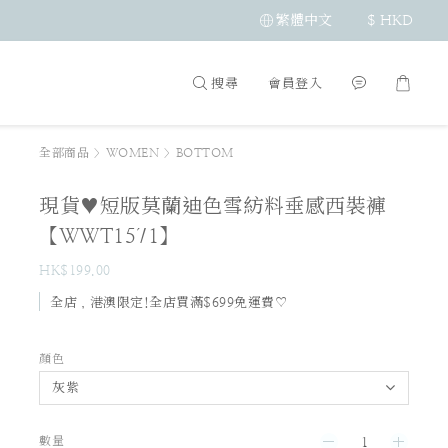
繁體中文
$
HKD
搜尋
會員登入
全部商品
>
WOMEN
>
BOTTOM
現貨♥短版莫蘭迪色雪紡料垂感西裝褲
【WWT1571】
HK$199.00
全店，港澳限定!全店買滿$699免運費♡
顏色
數量