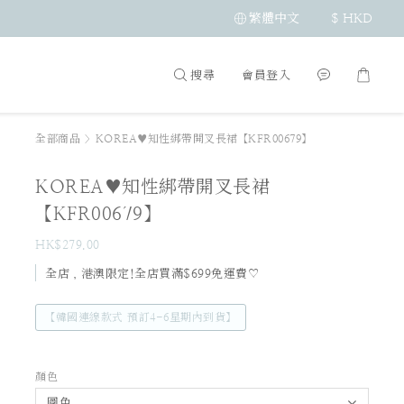
繁體中文
$
HKD
搜尋
會員登入
全部商品
>
KOREA♥知性綁帶開叉長裙【KFR00679】
KOREA♥知性綁帶開叉長裙
【KFR00679】
HK$279.00
全店，港澳限定!全店買滿$699免運費♡
【韓國連線款式 預訂4-6星期內到貨】
顏色