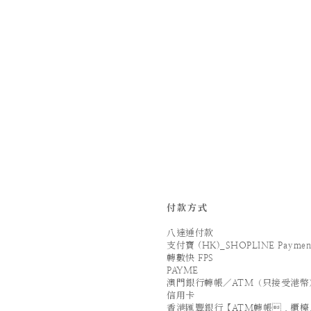
付款方式
八達通付款
支付寶 (HK)_SHOPLINE Paymen
轉數快 FPS
PAYME
澳門銀行轉帳／ATM（只接受港幣
信用卡
香港匯豐銀行【ATM轉帳．櫃檯