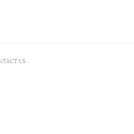
NTACT US
MAIL wwhitetalecrew@gmail.com
STAGRAM
WWHITETALE