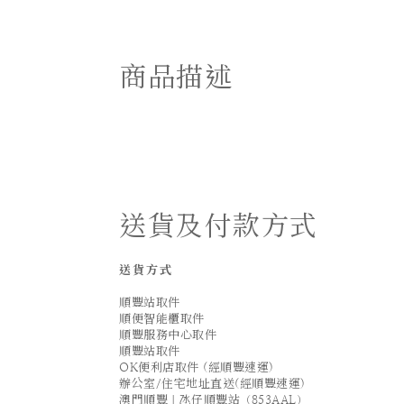
商品描述
送貨及付款方式
送貨方式
順豐站取件
順便智能櫃取件
順豐服務中心取件
順豐站取件
OK便利店取件 (經順豐速運)
辦公室/住宅地址直送(經順豐速運)
澳門順豐｜氹仔順豐站（853AAL）