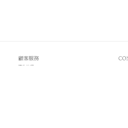
顧客服務
CO
購物流程
顧客須知
E
♡
N
♡I
2019 © WWHITETALE