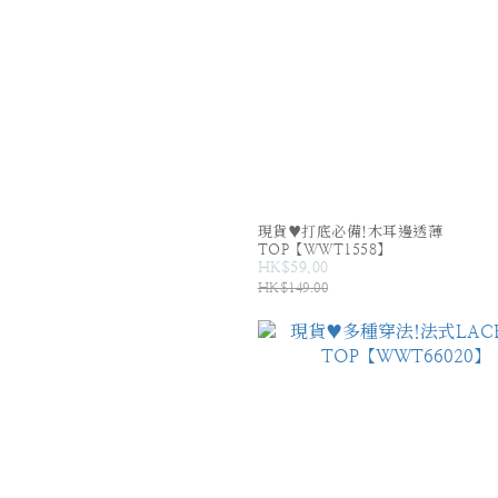
現貨♥打底必備!木耳邊透薄
TOP【WWT1558】
HK$59.00
HK$149.00