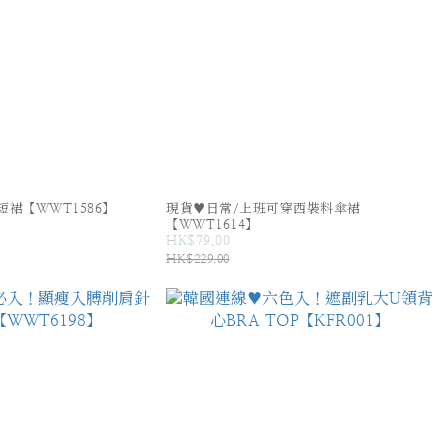
裙【WWT1586】
現貨♥日常/上班可穿西裝料傘裙
【WWT1614】
HK$79.00
HK$229.00