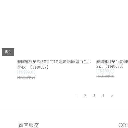
售完
泰國連線♥雪紡RUFFLE透膚外套(送白色小
泰國連線♥仙氣網
SET【TH0098】
背心）【TH0089】
HK$99.00
HK$99.00
HK$189.00
HK$199.00
1
2
3
4
顧客服務
CO