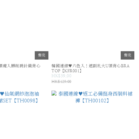
售完
售完
顯瘦入膊削肩針織背心
韓國連線♥六色入！遮副乳大U領背心BRA
TOP【KFR001】
HK$59.00
HK$129.00