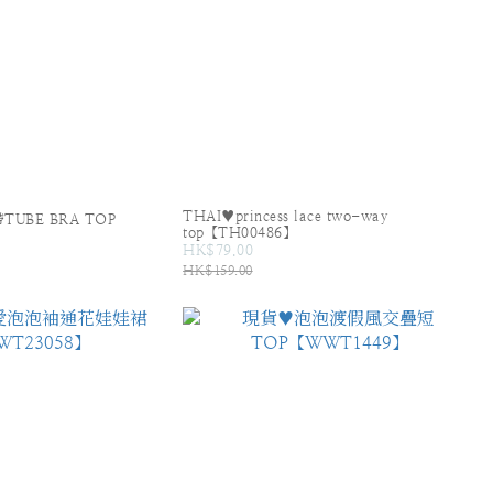
THAI♥princess lace two-way
UBE BRA TOP
top【TH00486】
HK$79.00
HK$159.00