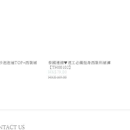
紗泡泡袖TOP+西裝裙
泰國連線♥返工必備挺身西裝料裙褲
【TH00102】
HK$79.00
HK$169.00
NTACT US