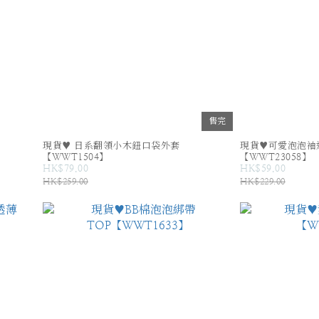
售完
現貨♥ 日系翻領小木鈕口袋外套
現貨♥可愛泡泡袖
【WWT1504】
【WWT23058】
HK$79.00
HK$59.00
HK$259.00
HK$229.00