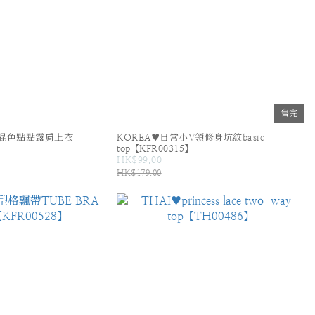
售完
混色點點露肩上衣
KOREA♥日常小V領修身坑紋basic
top【KFR00315】
HK$99.00
HK$179.00