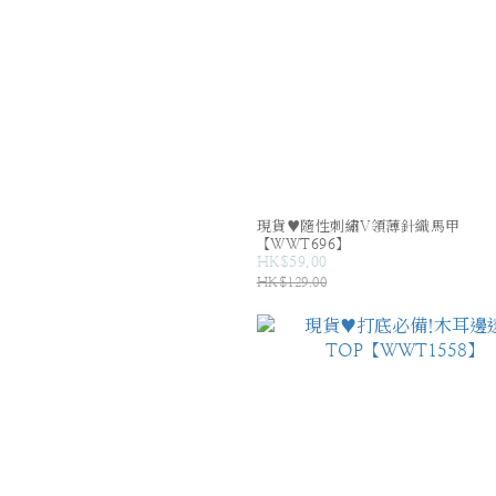
現貨♥隨性刺繡V領薄針織馬甲
【WWT696】
HK$59.00
HK$129.00