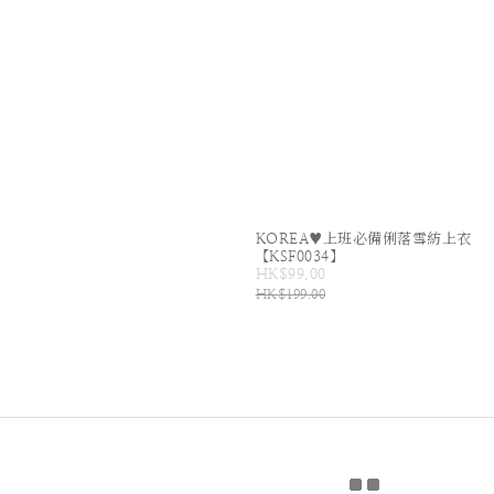
KOREA♥上班必備俐落雪紡上衣
【KSF0034】
HK$99.00
HK$199.00