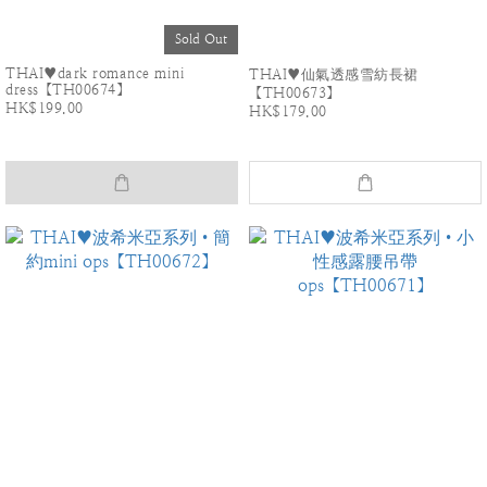
Sold Out
THAI♥dark romance mini
THAI♥仙氣透感雪紡長裙
dress【TH00674】
【TH00673】
HK$199.00
HK$179.00