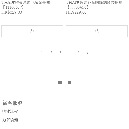
THAI♥唯美感通花吊帶長裙
THAI♥藍調花花蝴蝶結吊帶長裙
【TH00657】
【TH00656】
HK$329.00
HK$229.00
1
2
3
4
5
顧客服務
購物流程
顧客須知