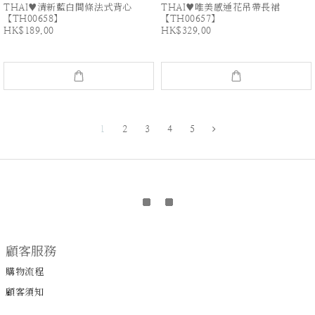
THAI♥清新藍白間條法式背心
THAI♥唯美感通花吊帶長裙
【TH00658】
【TH00657】
HK$189.00
HK$329.00
1
2
3
4
5
顧客服務
購物流程
顧客須知