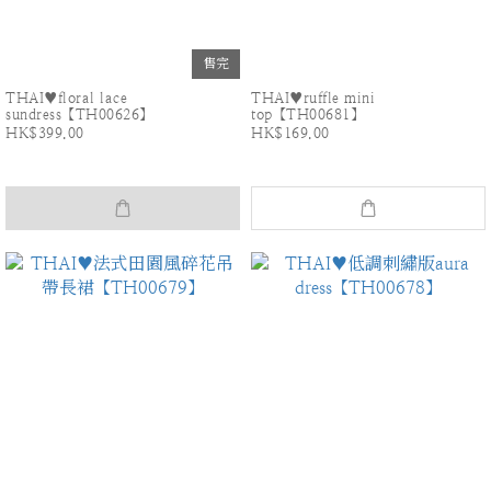
售完
THAI♥floral lace
THAI♥ruffle mini
sundress【TH00626】
top【TH00681】
HK$399.00
HK$169.00