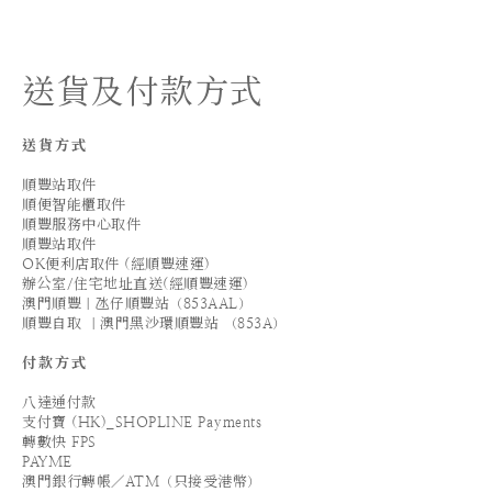
送貨及付款方式
送貨方式
順豐站取件
順便智能櫃取件
順豐服務中心取件
順豐站取件
OK便利店取件 (經順豐速運)
辦公室/住宅地址直送(經順豐速運)
澳門順豐｜氹仔順豐站（853AAL）
順豐自取 ｜澳門黑沙環順豐站 （853A）
付款方式
八達通付款
支付寶 (HK)_SHOPLINE Payments
轉數快 FPS
PAYME
澳門銀行轉帳／ATM（只接受港幣）