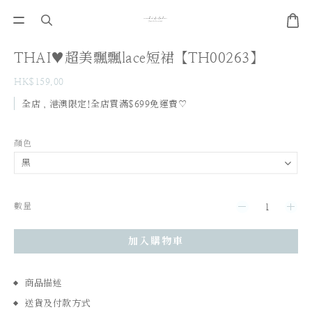
THAI♥超美飄飄lace短裙【TH00263】
HK$159.00
全店，港澳限定!全店買滿$699免運費♡
顏色
數量
加入購物車
商品描述
送貨及付款方式