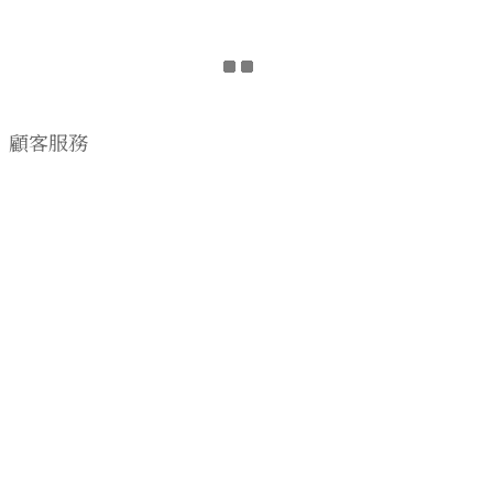
顧客服務
購物流程
顧客須知
CONTACT US
EMAIL wwhitetalecrew@gmail.com
♡
NSTAGRAM
WWHITETALE
♡I
2019 © WWHITETALE