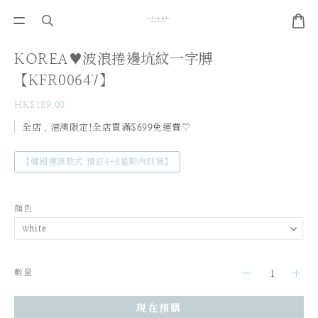
KOREA♥波浪捲邊坑紋一字膊
【KFR00647】
HK$189.00
全店，港澳限定!全店買滿$699免運費♡
【韓國連線款式 預訂4-6星期內到貨】
顏色
數量
現在預購