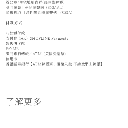
辦公室/住宅地址直送(經順豐速運)
澳門順豐｜氹仔順豐站（853AAL）
順豐自取 ｜澳門黑沙環順豐站 （853A）
付款方式
八達通付款
支付寶 (HK)_SHOPLINE Payments
轉數快 FPS
PAYME
澳門銀行轉帳／ATM（只接受港幣）
信用卡
香港匯豐銀行【ATM轉帳．櫃檯入數 不接受網上轉帳】
了解更多