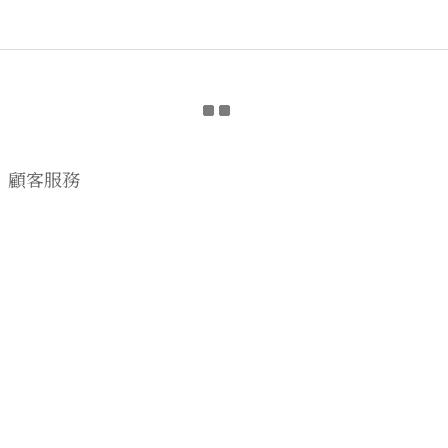
顧客服務
購物流程
顧客須知
CONTACT US
EMAIL wwhitetalecrew@gmail.com
♡
NSTAGRAM
WWHITETALE
♡I