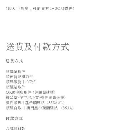
(
因人手量度，可能會有2-3CM誤差)
送貨及付款方式
送貨方式
順豐站取件
順便智能櫃取件
順豐服務中心取件
順豐站取件
OK便利店取件 (經順豐速運)
辦公室/住宅地址直送(經順豐速運)
澳門順豐｜氹仔順豐站（853AAL）
順豐自取 ｜澳門黑沙環順豐站 （853A）
付款方式
八達通付款