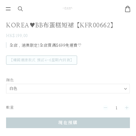
KOREA♥BB布蛋糕短裙【KFR00662】
HK$199.00
全店，港澳限定!全店買滿$699免運費♡
【韓國連線款式 預訂4-6星期內到貨】
顏色
數量
現在預購