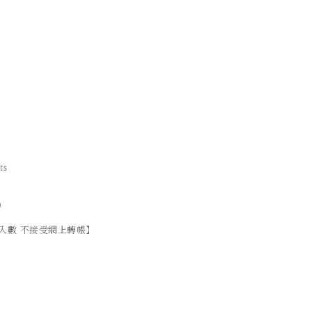
ts
）
入數 不接受網上轉帳】