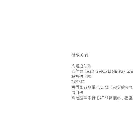
付款方式
八達通付款
支付寶 (HK)_SHOPLINE Paymen
轉數快 FPS
PAYME
澳門銀行轉帳／ATM（只接受港幣
信用卡
香港匯豐銀行【ATM轉帳．櫃檯