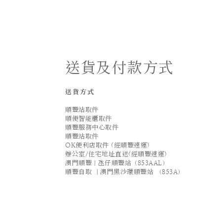
送貨及付款方式
送貨方式
順豐站取件
順便智能櫃取件
順豐服務中心取件
順豐站取件
OK便利店取件 (經順豐速運)
辦公室/住宅地址直送(經順豐速運)
澳門順豐｜氹仔順豐站（853AAL）
順豐自取 ｜澳門黑沙環順豐站 （853A）