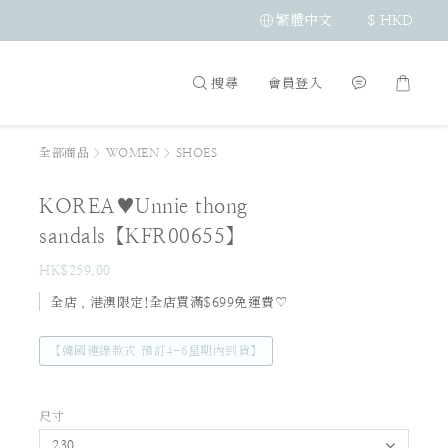
繁體中文
$
HKD
搜尋
會員登入
全部商品
>
WOMEN
>
SHOES
KOREA♥Unnie thong
sandals【KFR00655】
HK$259.00
全店，港澳限定!全店買滿$699免運費♡
【韓國連線款式 預訂4-6星期內到貨】
尺寸