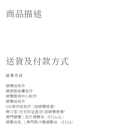
商品描述
送貨及付款方式
送貨方式
順豐站取件
順便智能櫃取件
順豐服務中心取件
順豐站取件
OK便利店取件 (經順豐速運)
辦公室/住宅地址直送(經順豐速運)
澳門順豐｜氹仔順豐站（853AAL）
順豐自取 ｜澳門黑沙環順豐站 （853A）