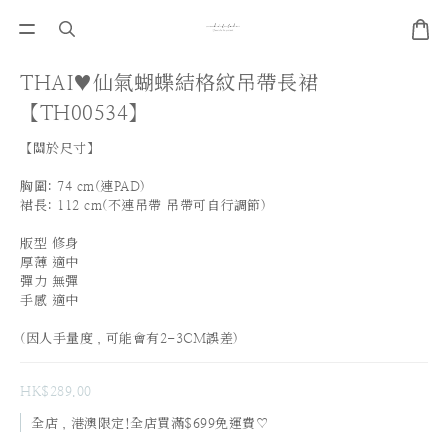
THAI♥仙氣蝴蝶結格紋吊帶長裙
【TH00534】
【關於尺寸】
胸圍: 74 cm(連PAD)     
裙長: 112 cm(不連吊帶 吊帶可自行調節)
版型 修身 
厚薄 適中
彈力 無彈
手感 適中
(因人手量度，可能會有2-3CM誤差)
HK$289.00
全店，港澳限定!全店買滿$699免運費♡