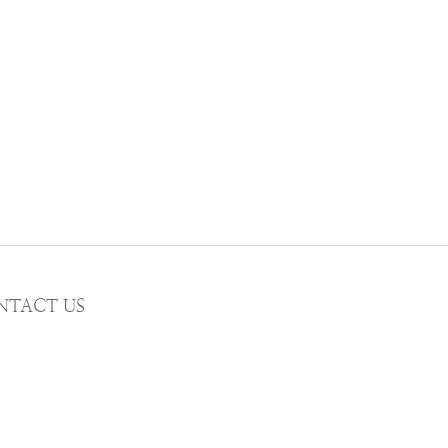
NTACT US
MAIL wwhitetalecrew@gmail.com
STAGRAM
WWHITETALE