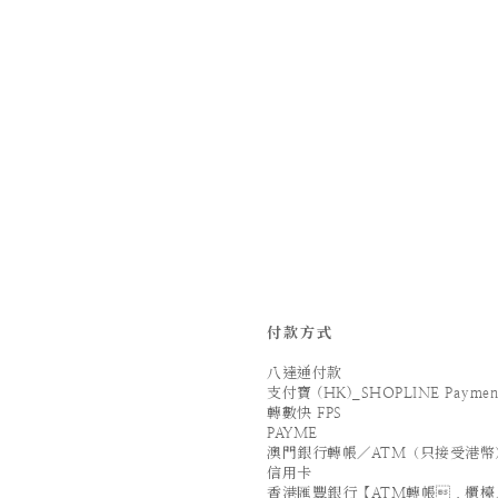
付款方式
八達通付款
支付寶 (HK)_SHOPLINE Paymen
轉數快 FPS
PAYME
澳門銀行轉帳／ATM（只接受港幣
信用卡
香港匯豐銀行【ATM轉帳．櫃檯