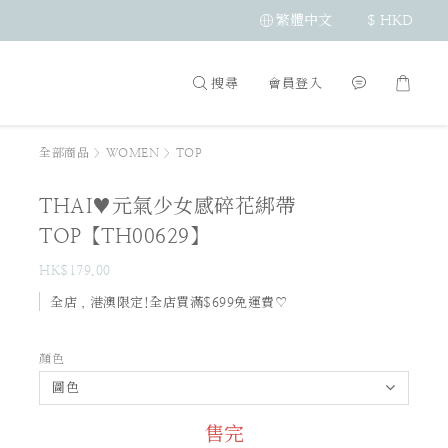
繁體中文
$
HKD
搜尋
會員登入
全部商品
>
WOMEN
>
TOP
THAI♥元氣少女感碎花綁帶
TOP【TH00629】
HK$179.00
全店，港澳限定!全店買滿$699免運費♡
顏色
售完