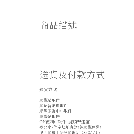
商品描述
送貨及付款方式
送貨方式
順豐站取件
順便智能櫃取件
順豐服務中心取件
順豐站取件
OK便利店取件 (經順豐速運)
辦公室/住宅地址直送(經順豐速運)
澳門順豐｜氹仔順豐站（853AAL）