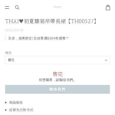
THAI♥初夏雛菊吊帶長裙【TH00527】
HK$299.00
全店，港澳限定!全店買滿$699免運費♡
顏色
售完
若想購買，請聯絡我們。
聯絡我們
商品描述
送貨及付款方式