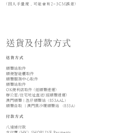
(
因人手量度，可能會有2-3CM誤差)
送貨及付款方式
送貨方式
順豐站取件
順便智能櫃取件
順豐服務中心取件
順豐站取件
OK便利店取件 (經順豐速運)
辦公室/住宅地址直送(經順豐速運)
澳門順豐｜氹仔順豐站（853AAL）
順豐自取 ｜澳門黑沙環順豐站 （853A）
付款方式
八達通付款
支付寶 (HK)_SHOPLINE Payments