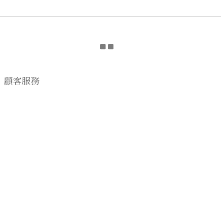
顧客服務
購物流程
顧客須知
CONTACT US
EMAIL wwhitetalecrew@gmail.com
♡
NSTAGRAM
WWHITETALE
♡I