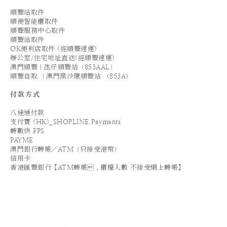
順豐站取件
順便智能櫃取件
順豐服務中心取件
順豐站取件
OK便利店取件 (經順豐速運)
辦公室/住宅地址直送(經順豐速運)
澳門順豐｜氹仔順豐站（853AAL）
順豐自取 ｜澳門黑沙環順豐站 （853A）
付款方式
八達通付款
支付寶 (HK)_SHOPLINE Payments
轉數快 FPS
PAYME
澳門銀行轉帳／ATM（只接受港幣）
信用卡
香港匯豐銀行【ATM轉帳．櫃檯入數 不接受網上轉帳】