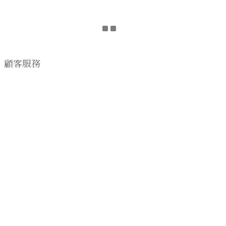
顧客服務
購物流程
顧客須知
CONTACT US
EMAIL wwhitetalecrew@gmail.com
♡
NSTAGRAM
WWHITETALE
♡I
2019 © WWHITETALE