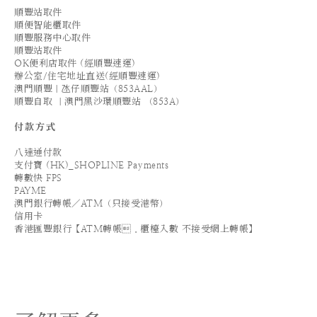
順豐站取件
順便智能櫃取件
順豐服務中心取件
順豐站取件
OK便利店取件 (經順豐速運)
辦公室/住宅地址直送(經順豐速運)
澳門順豐｜氹仔順豐站（853AAL）
順豐自取 ｜澳門黑沙環順豐站 （853A）
付款方式
八達通付款
支付寶 (HK)_SHOPLINE Payments
轉數快 FPS
PAYME
澳門銀行轉帳／ATM（只接受港幣）
信用卡
香港匯豐銀行【ATM轉帳．櫃檯入數 不接受網上轉帳】