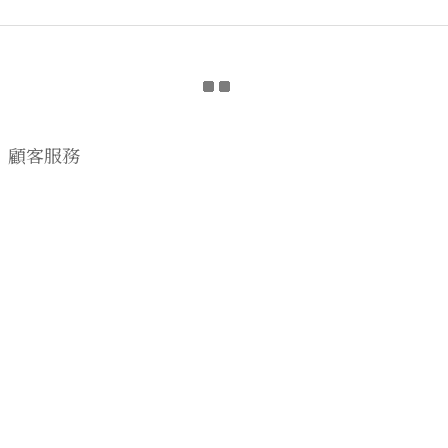
顧客服務
購物流程
顧客須知
CONTACT US
EMAIL wwhitetalecrew@gmail.com
♡
NSTAGRAM
WWHITETALE
♡I
2019 © WWHITETALE