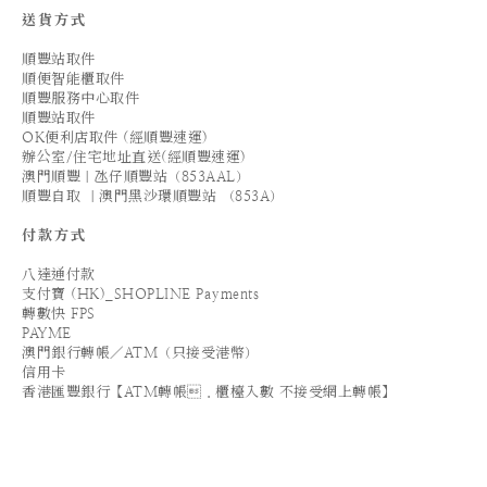
送貨方式
順豐站取件
順便智能櫃取件
順豐服務中心取件
順豐站取件
OK便利店取件 (經順豐速運)
辦公室/住宅地址直送(經順豐速運)
澳門順豐｜氹仔順豐站（853AAL）
順豐自取 ｜澳門黑沙環順豐站 （853A）
付款方式
八達通付款
支付寶 (HK)_SHOPLINE Payments
轉數快 FPS
PAYME
澳門銀行轉帳／ATM（只接受港幣）
信用卡
香港匯豐銀行【ATM轉帳．櫃檯入數 不接受網上轉帳】