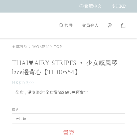
繁體中文
$
HKD
搜尋
會員登入
全部商品
>
WOMEN
>
TOP
THAI♥AIRY STRIPES • 少女感風琴
lace邊背心【TH00554】
HK$179.00
全店，港澳限定!全店買滿$699免運費♡
顏色
售完