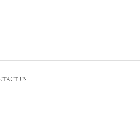
NTACT US
MAIL wwhitetalecrew@gmail.com
STAGRAM
WWHITETALE