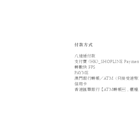
付款方式
八達通付款
支付寶 (HK)_SHOPLINE Paymen
轉數快 FPS
PAYME
澳門銀行轉帳／ATM（只接受港幣
信用卡
香港匯豐銀行【ATM轉帳．櫃檯