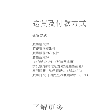
送貨及付款方式
送貨方式
順豐站取件
順便智能櫃取件
順豐服務中心取件
順豐站取件
OK便利店取件 (經順豐速運)
辦公室/住宅地址直送(經順豐速運)
澳門順豐｜氹仔順豐站（853AAL）
順豐自取 ｜澳門黑沙環順豐站 （853A）
了解更多