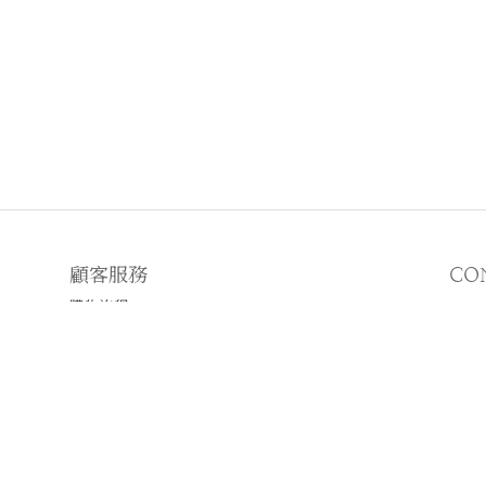
顧客服務
CO
購物流程
顧客須知
E
♡
N
♡I
2019 © WWHITETALE