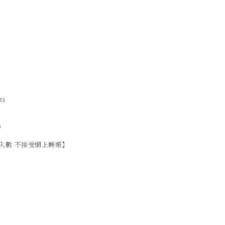
ts
）
入數 不接受網上轉帳】