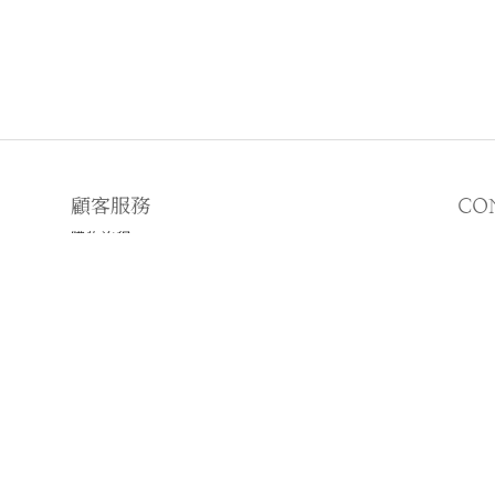
顧客服務
CO
購物流程
顧客須知
E
♡
N
♡I
2019 © WWHITETALE
Powered by
SHOPLINE Payments