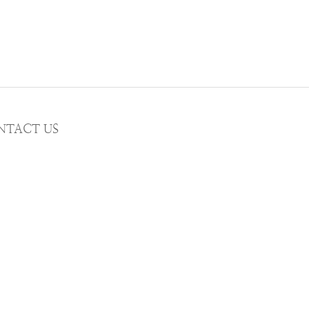
NTACT US
MAIL wwhitetalecrew@gmail.com
STAGRAM
WWHITETALE