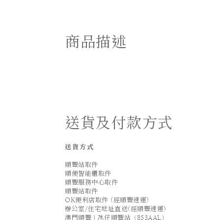
商品描述
送貨及付款方式
送貨方式
順豐站取件
順便智能櫃取件
順豐服務中心取件
順豐站取件
OK便利店取件 (經順豐速運)
辦公室/住宅地址直送(經順豐速運)
澳門順豐｜氹仔順豐站（853AAL）