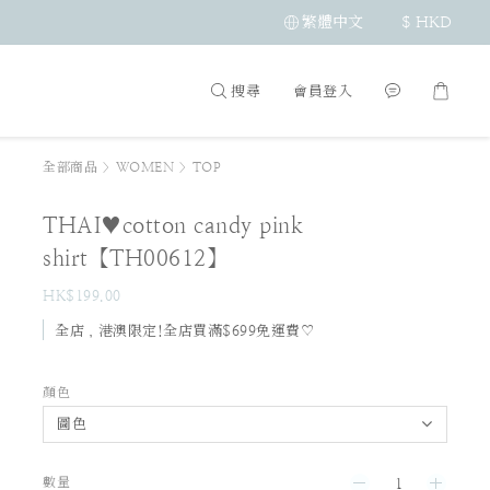
繁體中文
$
HKD
搜尋
會員登入
全部商品
>
WOMEN
>
TOP
THAI♥cotton candy pink
shirt【TH00612】
HK$199.00
全店，港澳限定!全店買滿$699免運費♡
顏色
數量