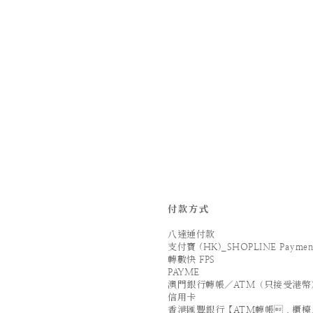
付款方式
八達通付款
支付寶 (HK)_SHOPLINE Paymen
轉數快 FPS
PAYME
澳門銀行轉帳／ATM（只接受港幣
信用卡
香港匯豐銀行【ATM轉帳．櫃檯