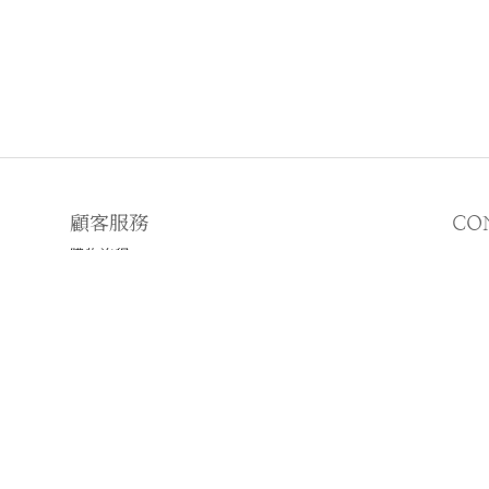
顧客服務
CO
購物流程
顧客須知
E
♡
N
♡I
2019 © WWHITETALE