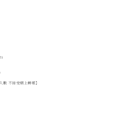
ts
）
入數 不接受網上轉帳】