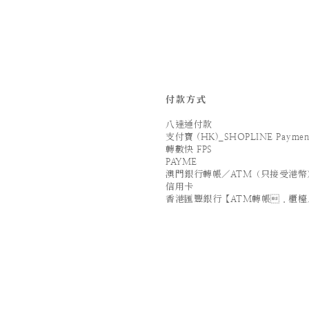
付款方式
八達通付款
支付寶 (HK)_SHOPLINE Paymen
轉數快 FPS
PAYME
澳門銀行轉帳／ATM（只接受港幣
信用卡
香港匯豐銀行【ATM轉帳．櫃檯