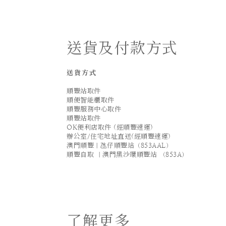
送貨及付款方式
送貨方式
順豐站取件
順便智能櫃取件
順豐服務中心取件
順豐站取件
OK便利店取件 (經順豐速運)
辦公室/住宅地址直送(經順豐速運)
澳門順豐｜氹仔順豐站（853AAL）
順豐自取 ｜澳門黑沙環順豐站 （853A）
了解更多