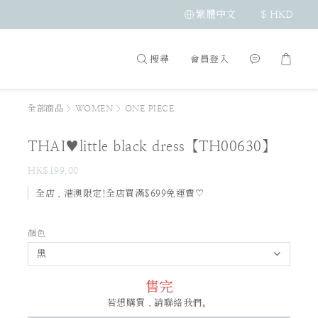
繁體中文
$
HKD
搜尋
會員登入
全部商品
>
WOMEN
>
ONE PIECE
THAI♥little black dress【TH00630】
HK$199.00
全店，港澳限定!全店買滿$699免運費♡
顏色
售完
若想購買，請聯絡我們。