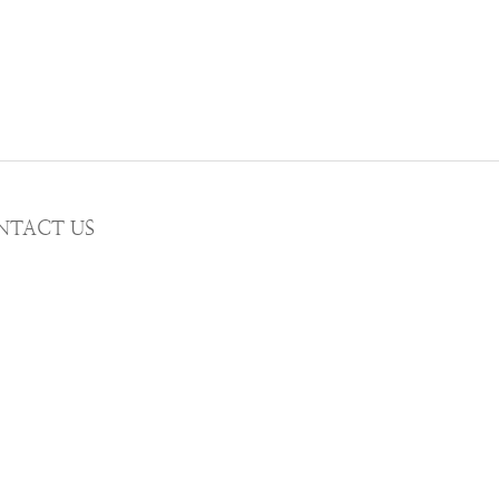
NTACT US
MAIL wwhitetalecrew@gmail.com
STAGRAM
WWHITETALE